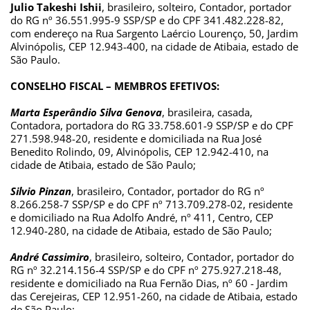
Julio Takeshi Ishii
, brasileiro, solteiro, Contador, portador 
do RG nº 36.551.995-9 SSP/SP e do CPF 341.482.228-82, 
com endereço na Rua Sargento Laércio Lourenço, 50, Jardim 
Alvinópolis, CEP 12.943-400, na cidade de Atibaia, estado de 
São Paulo.
CONSELHO FISCAL – MEMBROS EFETIVOS: 
Marta Esperândio Silva Genova
, brasileira, casada, 
Contadora, portadora do RG 33.758.601-9 SSP/SP e do CPF 
271.598.948-20, residente e domiciliada na Rua José 
Benedito Rolindo, 09, Alvinópolis, CEP 12.942-410, na 
cidade de Atibaia, estado de São Paulo;
Silvio Pinzan
, brasileiro, Contador, portador do RG nº 
8.266.258-7 SSP/SP e do CPF nº 713.709.278-02, residente 
e domiciliado na Rua Adolfo André, nº 411, Centro, CEP 
12.940-280, na cidade de Atibaia, estado de São Paulo;
André Cassimiro
, brasileiro, solteiro, Contador, portador do 
RG nº 32.214.156-4 SSP/SP e do CPF nº 275.927.218-48, 
residente e domiciliado na Rua Fernão Dias, nº 60 - Jardim 
das Cerejeiras, CEP 12.951-260, na cidade de Atibaia, estado 
de São Paulo;