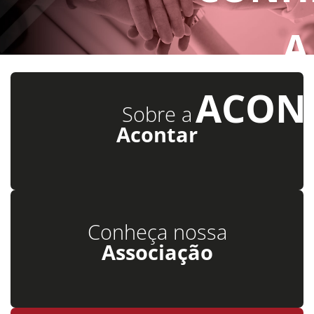
A 
ACON
Sobre a
Acontar
Conheça nossa
Associação