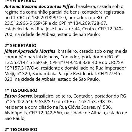
1ª SECRETÁRIA
Antonia Rosaria dos Santos Piffer
, brasileira, casada sob o 
regime da comunhão parcial de bens, contadora registrada 
no CT CRC nº 1SP 201899/O-0, portadora do RG nº 
23.512.966-5 SSP/SP e do CPF nº 134.269.728-67, 
estabelecida na Rua José Lucas, nº 44, Centro, CEP 12.940-
700, na cidade de Atibaia, estado de São Paulo;
2º SECRETÁRIO
Jâiner Aparecido Martins
, brasileiro, casado sob o regime da 
comunhão parcial de bens, Contador, portador do RG nº 
13.553.192-5 SSP/SP, CPF nº 049.458.328-40 e do CRC/SP 
1SP157.317/O-o, residente e domiciliado na Rua Imperador 
Meiji, nº 320, Samambaia Parque Residencial, CEP12.945-
020, na cidade de Atibaia, estado de São Paulo.
1º TESOUREIRO
Edson Soares
, brasileiro, solteiro, Contador, portador do RG 
nº 25.422.546-9 SSP/SP e do CPF nº 163.153.798-93, 
residente e domiciliado na Rua Clóvis Soares, nº 586, 
Alvinópolis, CEP 12.942-560, na cidade de Atibaia, estado de 
São Paulo;
2º TESOUREIRO