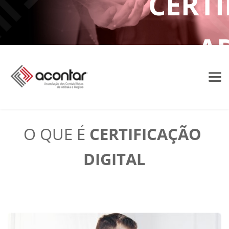
CERTI
AD
DIGIT
O QUE É 
CERTIFICAÇÃO 
DIGITAL